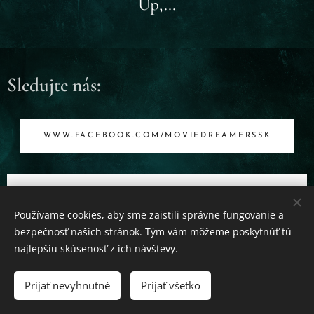
Up,...
Sledujte nás:
WWW.FACEBOOK.COM/MOVIEDREAMERSSK
WWW.INSTAGRAM.COM/MOVIEDREAMERSROJK
OVIA
Používame cookies, aby sme zaistili správne fungovanie a
bezpečnosť našich stránok. Tým vám môžeme poskytnúť tú
najlepšiu skúsenosť z ich návštevy.
Prijať nevyhnutné
Prijať všetko
Cookies