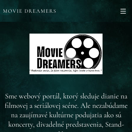
MOVIE DREAMERS
Sme webový portál, ktorý sleduje dianie na
filmovej a seriálovej scéne. Ale nezabúdame
na zaujímavé kultúrne podujatia ako sú
koncerty, divadelné predstavenia, Stand-