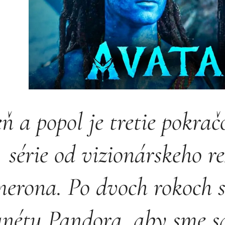
ň a popol je tretie pokra
série od vizionárskeho r
erona. Po dvoch rokoch s
anétu Pandora, aby sme sa 