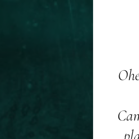
Ohe
Cam
pl