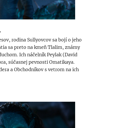
y
esov, rodina Sullyovcov sa bojí o jeho
átia sa preto na kmeň Tlalim, známy
zduchom. Ich náčelník Peylak (David
ora, súčasnej pevnosti Omatikaya.
dera a Obchodníkov s vetrom na ich