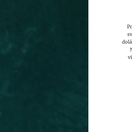
Pr
sv
dolá
v