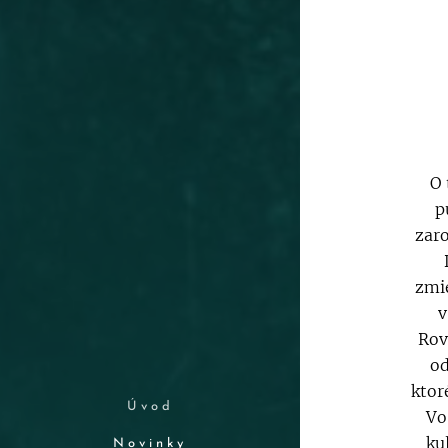
O 
p
zaro
zmi
v
Rov
od
ktor
Úvod
Vo
ku
Novinky