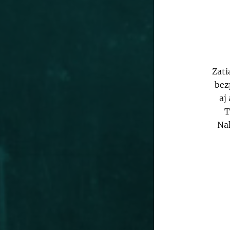
Zati
bez
aj
T
Nak