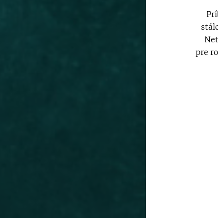
Prí
stál
Net
pre r