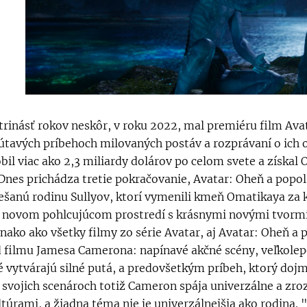
trinásť rokov neskôr, v roku 2022, mal premiéru film Avat
útavých príbehoch milovaných postáv a rozprávaní o ich o
bil viac ako 2,3 miliardy dolárov po celom svete a získal 
Dnes prichádza tretie pokračovanie, Avatar: Oheň a popol
ešanú rodinu Sullyov, ktorí vymenili kmeň Omatikaya za
 novom pohlcujúcom prostredí s krásnymi novými tvormi
nako ako všetky filmy zo série Avatar, aj Avatar: Oheň a 
 filmu Jamesa Camerona: napínavé akčné scény, veľkolep
é vytvárajú silné putá, a predovšetkým príbeh, ktorý dojm
 svojich scenároch totiž Cameron spája univerzálne a zro
ltúrami, a žiadna téma nie je univerzálnejšia ako rodina.