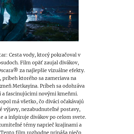
ar: Cesta vody, ktorý pokračoval v
sudoch. Film opäť zaujal divákov,
Oscara® za najlepšie vizuálne efekty.
, príbeh ktorého sa zameriava na
 kmeň Metkayina. Príbeh sa odohráva
 a fascinujúcimi novými kmeňmi.
popol má všetko, čo diváci očakávajú
é výjavy, nezabudnuteľné postavy,
e a inšpiruje divákov po celom svete.
zumiteľné témy naprieč krajinami a
 "Tento film rozhodne prináša niečo