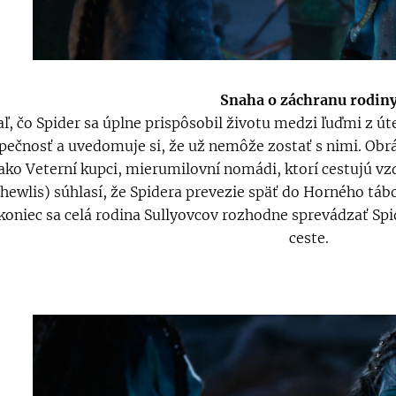
Snaha o záchranu rodin
aľ, čo Spider sa úplne prispôsobil životu medzi ľuďmi z út
pečnosť a uvedomuje si, že už nemôže zostať s nimi. Obr
 ako Veterní kupci, mierumilovní nomádi, ktorí cestujú v
hewlis) súhlasí, že Spidera prevezie späť do Horného táb
oniec sa celá rodina Sullyovcov rozhodne sprevádzať Spi
ceste.