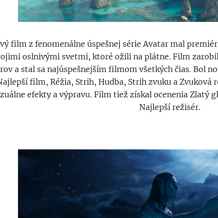
vý film z fenomenálne úspešnej série Avatar mal premiér
ojimi oslnivými svetmi, ktoré ožili na plátne. Film zarobi
rov a stal sa najúspešnejším filmom všetkých čias. Bol 
Najlepší film, Réžia, Strih, Hudba, Strih zvuku a Zvuková 
izuálne efekty a výpravu. Film tiež získal ocenenia Zlatý 
Najlepší režisér.