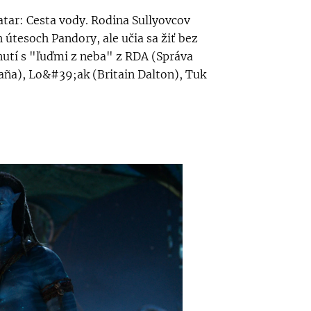
atar: Cesta vody. Rodina Sullyovcov
tesoch Pandory, ale učia sa žiť bez
nutí s "ľuďmi z neba" z RDA (Správa
daña), Lo&#39;ak (Britain Dalton), Tuk