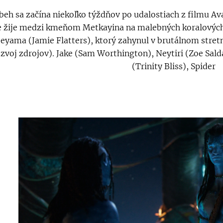
beh sa začína niekoľko týždňov po udalostiach z filmu Av
e žije medzi kmeňom Metkayina na malebných koralových ú
eyama (Jamie Flatters), ktorý zahynul v brutálnom stret
ozvoj zdrojov). Jake (Sam Worthington), Neytiri (Zoe Sal
(Trinity Bliss), Spider