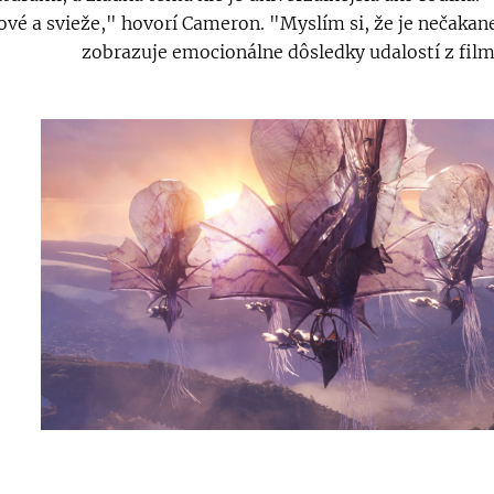
ové a svieže," hovorí Cameron. "Myslím si, že je nečakan
zobrazuje emocionálne dôsledky udalostí z film