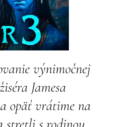
čovanie výnimočnej
ežiséra Jamesa
a opäť vrátime na
stretli s rodinou