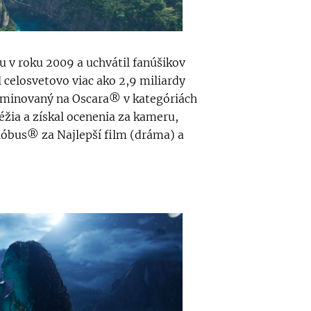
u v roku 2009 a uchvátil fanúšikov
l celosvetovo viac ako 2,9 miliardy
nominovaný na Oscara® v kategóriách
réžia a získal ocenenia za kameru,
glóbus® za Najlepší film (dráma) a