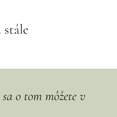
 stále
ť sa o tom môžete v