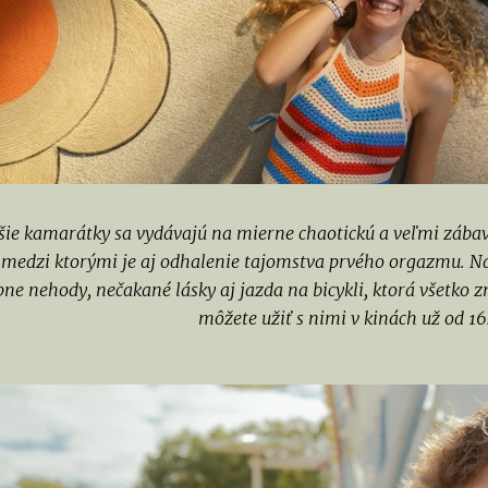
pšie kamarátky sa vydávajú na mierne chaotickú a veľmi záb
 medzi ktorými je aj odhalenie tajomstva prvého orgazmu. Na
pne nehody, nečakané lásky aj jazda na bicykli, ktorá všetko z
môžete užiť s nimi v kinách už od 16