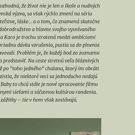
ozhodnú, že život nie je len o škole a nudných
enská výzva, sa však rýchlo zmení na sériu
ateľstve, láske… a o tom, čo znamená skutočne
 dobrodružstvo a hlavne svojho vysnívaného
 a Karo je trochu stratená medzi ambíciami
oriadnu dávku vzrušenia, pustia sa do plnenia
tavovali. Problém je, že každý bod zo zoznamu
a predstaviť. Na ceste stretnú veľa bláznivých
po "toho jedného" chalana, ktorý im obráti
zistia, že niektoré veci sa jednoducho nedajú
. Baby to chcú stále je nové spracovanie filmu
álnymi sieťami a súčasnou kultúrou randenia.
zážitky – tie v ňom však zostávajú.