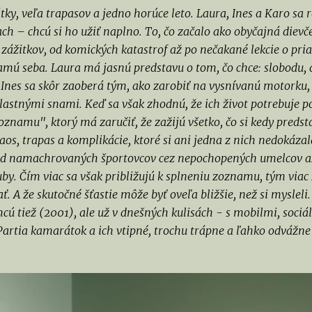
ky, veľa trapasov a jedno horúce leto. Laura, Ines a Karo sa r
ch – chcú si ho užiť naplno. To, čo začalo ako obyčajná dievč
 zážitkov, od komických katastrof až po nečakané lekcie o pri
amú seba. Laura má jasnú predstavu o tom, čo chce: slobodu,
 Ines sa skôr zaoberá tým, ako zarobiť na vysnívanú motorku,
vlastnými snami. Keď sa však zhodnú, že ich život potrebuje p
oznamu", ktorý má zaručiť, že zažijú všetko, čo si kedy preds
aos, trapas a komplikácie, ktoré si ani jedna z nich nedokázal
od namachrovaných športovcov cez nepochopených umelcov až 
uby. Čím viac sa však približujú k splneniu zoznamu, tým viac 
. A že skutočné šťastie môže byť oveľa bližšie, než si mysleli
hcú tiež (2001), ale už v dnešných kulisách - s mobilmi, soci
Partia kamarátok a ich vtipné, trochu trápne a ľahko odvážne 