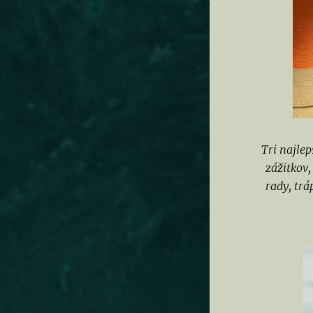
Tri najle
zážitkov,
rady, trá