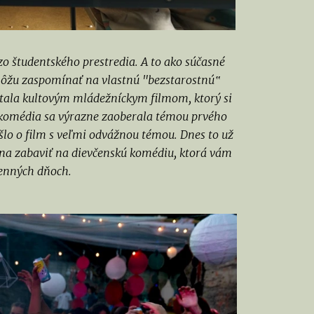
zo študentského prestredia. A to ako súčasné
 môžu zaspomínať na vlastnú "bezstarostnú‟
 stala kultovým mládežníckym filmom, ktorý si
to komédia sa výrazne zaoberala témou prvého
lo o film s veľmi odvážnou témou. Dnes to už
 kina zabaviť na dievčenskú komédiu, ktorá vám
senných dňoch.