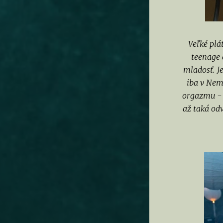
Veľké plá
teenage 
mladosť. J
iba v Nem
orgazmu - 
až taká odv