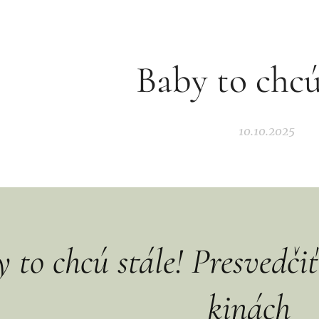
Baby to chcú
10.10.2025
 to chcú stále! Presvedči
kinách