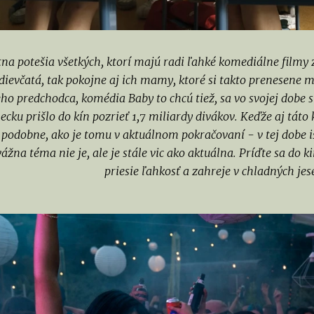
tna potešia všetkých, ktorí majú radi ľahké komediálne filmy 
dievčatá, tak pokojne aj ich mamy, ktoré si takto prenesene
eho predchodca, komédia Baby to chcú tiež, sa vo svojej dobe
ecku prišlo do kín pozrieť 1,7 miliardy divákov. Keďže aj tá
podobne, ako je tomu v aktuálnom pokračovaní - v tej dobe iš
ážna téma nie je, ale je stále vic ako aktuálna. Príďte sa do
priesie ľahkosť a zahreje v chladných je