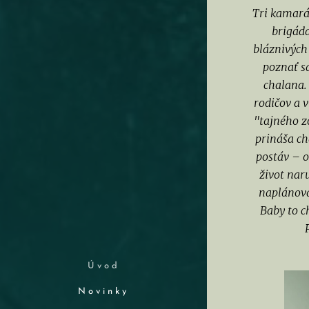
Tri kamarát
brigáda
bláznivých
poznať s
chalana.
rodičov a 
"tajného z
prináša ch
postáv – 
život nar
naplánovať
Baby to c
Úvod
Novinky