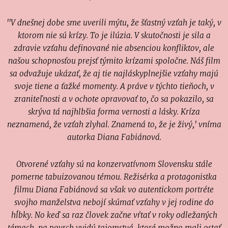
''V dnešnej dobe sme uverili mýtu, že šťastný vzťah je taký, v
ktorom nie sú krízy. To je ilúzia. V skutočnosti je sila a
zdravie vzťahu definované nie absenciou konfliktov, ale
našou schopnosťou prejsť týmito krízami spoločne. Náš film
sa odvažuje ukázať, že aj tie najláskyplnejšie vzťahy majú
svoje tiene a ťažké momenty. A práve v týchto tieňoch, v
zraniteľnosti a v ochote opravovať to, čo sa pokazilo, sa
skrýva tá najhlbšia forma vernosti a lásky. Kríza
neznamená, že vzťah zlyhal. Znamená to, že je živý,' vníma
autorka Diana Fabiánová.
Otvorené vzťahy sú na konzervatívnom Slovensku stále
pomerne tabuizovanou témou. Režisérka a protagonistka
filmu Diana Fabiánová sa však vo autentickom portréte
svojho manželstva nebojí skúmať vzťahy v jej rodine do
hĺbky. No keď sa raz človek začne vŕtať v roky odležaných
témach, na povrch vyjdú tajomstvá, ktoré možno mali ostať