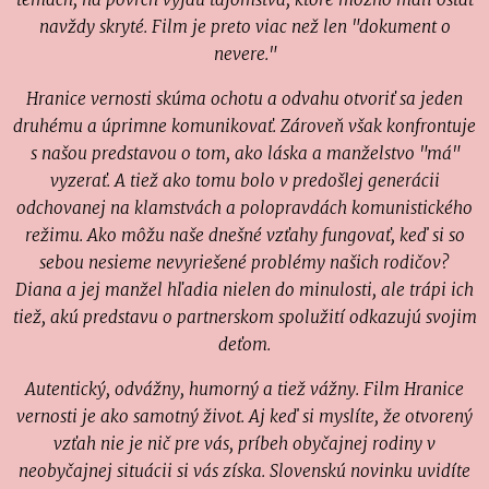
navždy skryté. Film je preto viac než len "dokument o
nevere."
Hranice vernosti skúma ochotu a odvahu otvoriť sa jeden
druhému a úprimne komunikovať. Zároveň však konfrontuje
s našou predstavou o tom, ako láska a manželstvo "má"
vyzerať. A tiež ako tomu bolo v predošlej generácii
odchovanej na klamstvách a polopravdách komunistického
režimu. Ako môžu naše dnešné vzťahy fungovať, keď si so
sebou nesieme nevyriešené problémy našich rodičov?
Diana a jej manžel hľadia nielen do minulosti, ale trápi ich
tiež, akú predstavu o partnerskom spolužití odkazujú svojim
deťom.
Autentický, odvážny, humorný a tiež vážny. Film Hranice
vernosti je ako samotný život. Aj keď si myslíte, že otvorený
vzťah nie je nič pre vás, príbeh obyčajnej rodiny v
neobyčajnej situácii si vás získa. Slovenskú novinku uvidíte