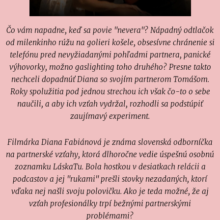
Čo vám napadne, keď sa povie "nevera"? Nápadný odtlačok
od milenkinho rúžu na golieri košele, obsesívne chránenie si
telefónu pred nevyžiadanými pohľadmi partnera, panické
výhovorky, možno gaslighting toho druhého? Presne takto
nechceli dopadnúť Diana so svojím partnerom Tomášom.
Roky spolužitia pod jednou strechou ich však čo-to o sebe
naučili, a aby ich vzťah vydržal, rozhodli sa podstúpiť
zaujímavý experiment.
Filmárka Diana Fabiánová je známa slovenská odborníčka
na partnerské vzťahy, ktorá dlhoročne vedie úspešnú osobnú
zoznamku LáskaTu. Bola hostkou v desiatkach relácii a
podcastov a jej "rukami" prešli stovky nezadaných, ktorí
vďaka nej našli svoju polovičku. Ako je teda možné, že aj
vzťah profesionálky trpí bežnými partnerskými
problémami?