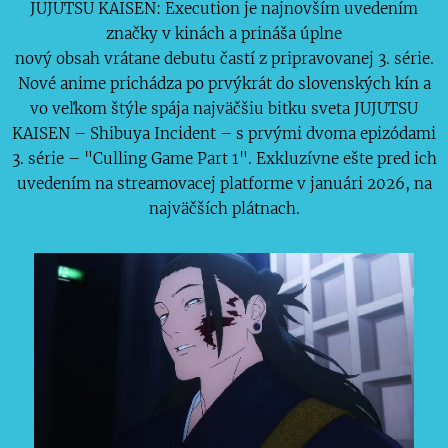
JUJUTSU KAISEN: Execution je najnovším uvedením
značky v kinách a prináša úplne
nový obsah vrátane debutu častí z pripravovanej 3. série.
Nové anime prichádza po prvýkrát do slovenských kín a
vo veľkom štýle spája najväčšiu bitku sveta JUJUTSU
KAISEN – Shibuya Incident – s prvými dvoma epizódami
3. série – "Culling Game Part 1". Exkluzívne ešte pred ich
uvedením na streamovacej platforme v januári 2026, na
najväčších plátnach.