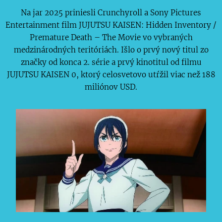
Na jar 2025 priniesli Crunchyroll a Sony Pictures
Entertainment film JUJUTSU KAISEN: Hidden Inventory /
Premature Death – The Movie vo vybraných
medzinárodných teritóriách. Išlo o prvý nový titul zo
značky od konca 2. série a prvý kinotitul od filmu
JUJUTSU KAISEN 0, ktorý celosvetovo utŕžil viac než 188
miliónov USD.