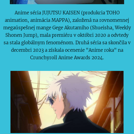
Anime séria JUJUTSU KAISEN (produkcia TOHO
animation, animácia MAPPA), založená na rovnomennej
megaúspešnej mange Gege Akutamiho (Shueisha, Weekly
Shonen Jump), mala premiéru v októbri 2020 a odvtedy
sa stala globálnym fenoménom. Druhá séria sa skončila v
decembri 2023 a získala ocenenie "Anime roka" na
Crunchyroll Anime Awards 2024.