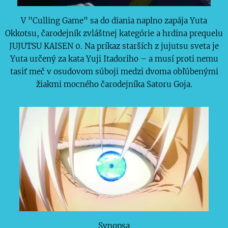
V "Culling Game" sa do diania naplno zapája Yuta
Okkotsu, čarodejník zvláštnej kategórie a hrdina prequelu
JUJUTSU KAISEN 0. Na príkaz starších z jujutsu sveta je
Yuta určený za kata Yuji Itadoriho – a musí proti nemu
tasiť meč v osudovom súboji medzi dvoma obľúbenými
žiakmi mocného čarodejníka Satoru Goja.
Synopsa