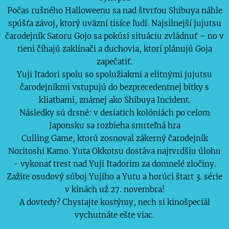
Počas rušného Halloweenu sa nad štvrťou Shibuya náhle
spúšťa závoj, ktorý uväzní tisíce ľudí. Najsilnejší jujutsu
čarodejník Satoru Gojo sa pokúsi situáciu zvládnuť – no v
tieni číhajú zaklínači a duchovia, ktorí plánujú Goja
zapečatiť.
Yuji Itadori spolu so spolužiakmi a elitnými jujutsu
čarodejníkmi vstupujú do bezprecedentnej bitky s
kliatbami, známej ako Shibuya Incident.
Následky sú drsné: v desiatich kolóniách po celom
Japonsku sa rozbieha smrteľná hra
Culling Game, ktorú zosnoval zákerný čarodejník
Noritoshi Kamo. Yuta Okkotsu dostáva najtvrdšiu úlohu
- vykonať trest nad Yuji Itadorim za domnelé zločiny.
Zažite osudový súboj Yujiho a Yutu a horúci štart 3. série
v kinách už 27. novembra!
A dovtedy? Chystajte kostýmy, nech si kinošpeciál
vychutnáte ešte viac.