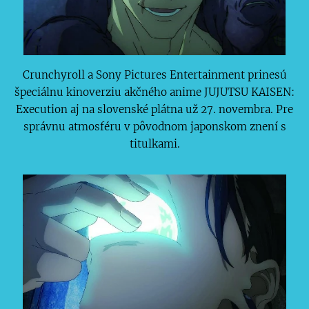
Crunchyroll a Sony Pictures Entertainment prinesú
špeciálnu kinoverziu akčného anime JUJUTSU KAISEN:
Execution aj na slovenské plátna už 27. novembra. Pre
správnu atmosféru v pôvodnom japonskom znení s
titulkami.