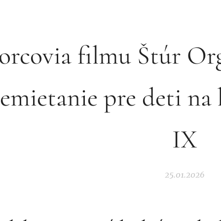
orcovia filmu Štúr Org
emietanie pre deti n
IX
25.01.2026