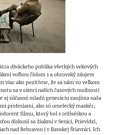
ektra diváckeho publika všetkých vekových
ivákmi voľbou číslom 1 a obrovský záujem
m viac ako pozitívne, že sa nám vo veľkom
notu sa v rámci našich časových možností
 že aj súčasnú mladú generáciu zaujíma naša
vými profesiami, ako sú umelecký maskér,
oducent filmu, ktorý bol s režisérkou a
u diskusií so žiakmi v Senici, Prievidzi,
ch nad Bebravou i v Banskej Štiavnici. Ich