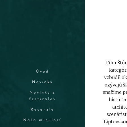
Film Štúr
kategór
Úvod
vzbudil o
Novinky
ozývajú š
snažíme pr
Novinky z
história
festivalov
archit
Recenzie
scenárist
Naša minulosť
Liptovskom