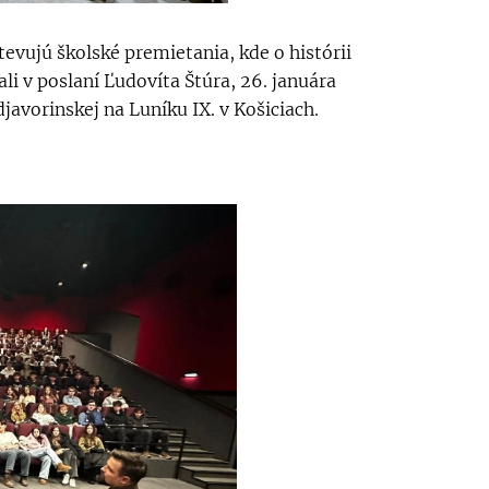
tevujú školské premietania, kde o histórii
li v poslaní Ľudovíta Štúra, 26. januára
avorinskej na Luníku IX. v Košiciach.