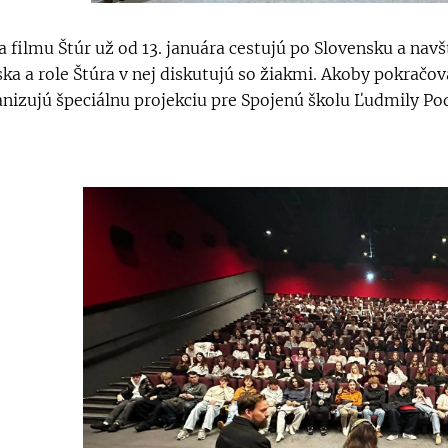
 filmu Štúr už od 13. januára cestujú po Slovensku a navš
ka a role Štúra v nej diskutujú so žiakmi. Akoby pokračova
nizujú špeciálnu projekciu pre Spojenú školu Ľudmily Podj