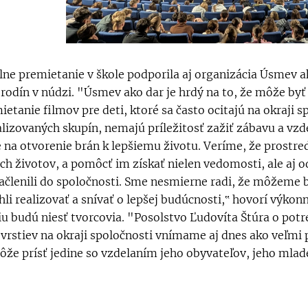
lne premietanie v škole podporila aj organizácia Úsmev a
rodín v núdzi. "Úsmev ako dar je hrdý na to, že môže byť p
ietanie filmov pre deti, ktoré sa často ocitajú na okraji s
izovaných skupín, nemajú príležitosť zažiť zábavu a vzdel
e na otvorenie brán k lepšiemu životu. Veríme, že prostr
ich životov, a pomôcť im získať nielen vedomosti, ale aj 
ačlenili do spoločnosti. Sme nesmierne radi, že môžeme b
li realizovať a snívať o lepšej budúcnosti,‟ hovorí výkon
iu budú niesť tvorcovia. "Posolstvo Ľudovíta Štúra o potre
i vrstiev na okraji spoločnosti vnímame aj dnes ako veľmi 
že prísť jedine so vzdelaním jeho obyvateľov, jeho mlade