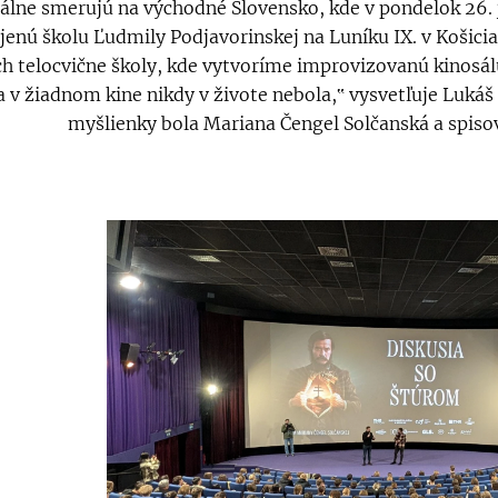
álne smerujú na východné Slovensko, kde v pondelok 26. 
jenú školu Ľudmily Podjavorinskej na Luníku IX. v Košicia
h telocvične školy, kde vytvoríme improvizovanú kinosálu 
a v žiadnom kine nikdy v živote nebola,‟ vysvetľuje Lukáš 
myšlienky bola Mariana Čengel Solčanská a spisov