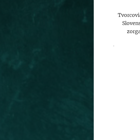
Tvorcovia
Slovens
zorga
.