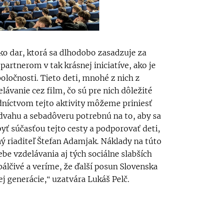
ko dar, ktorá sa dlhodobo zasadzuje za
artnerom v tak krásnej iniciatíve, ako je
poločnosti. Tieto deti, mnohé z nich z
ávanie cez film, čo sú pre nich dôležité
edníctvom tejto aktivity môžeme priniesť
odvahu a sebadôveru potrebnú na to, aby sa
yť súčasťou tejto cesty a podporovať deti,
ný riaditeľ Štefan Adamjak. Náklady na túto
be vzdelávania aj tých sociálne slabších
pálčivé a veríme, že ďalší posun Slovenska
j generácie,‟ uzatvára Lukáš Pelč.