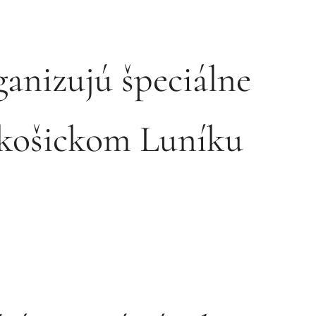
anizujú špeciálne
a košickom Luníku