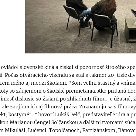
 ovládol slovenské kiná a získal si pozornosť širokého sp
ií. Počas otváracieho víkendu sa stal s takmer 20-tisíc d
krem iného aj medzi školami. "Som veľmi šťastný a vníma
koly so záujemom o školské premietania. Ako pridanú hod
iniesť diskusie so žiakmi po zhliadnutí filmu. Je úžasné,
, ale zaujíma ich aj filmová práca. Zoznamujú sa s filmo
ekt, kostymér…‟ hovorí Lukáš Pelč, predstaviteľ Štúra a pr
kou Marianou Čengel Solčanskou a ďalšími tvorcami súčasťo
 Mikuláši, Lučenci, Topoľčanoch, Partizánskom, Bánovcia