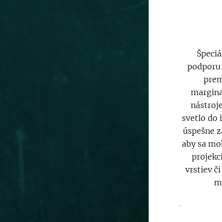
Špeciá
podporu 
prem
marginal
nástroj
svetlo do 
úspešne z
aby sa moh
projekc
vrstiev č
mô
.