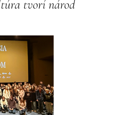
ltúra tvorí národ