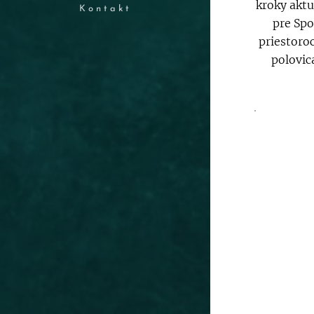
kroky aktu
Kontakt
pre Spo
priestoroc
polovic
.