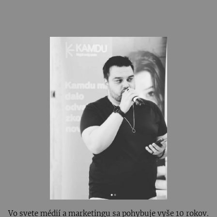
Vo svete médií a marketingu sa pohybuje vyše 10 rokov.