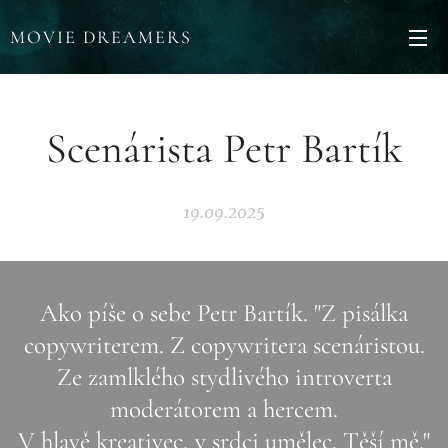
MOVIE DREAMERS
Scenárista Petr Bartík
19.09.2025
Ako píše o sebe Petr Bartík. "Z pisálka
copywriterem. Z copywritera scenáristou.
Ze zamlklého stydlivého introverta
moderátorem a hercem.
V hlavě kreativec, v srdci umělec. Těší mě."