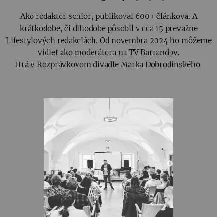
Ako redaktor senior, publikoval 600+ článkova. A
krátkodobe, či dlhodobe pôsobil v cca 15 prevažne
Lifestylových redakciách. Od novembra 2024 ho môžeme
vidieť ako moderátora na TV Barrandov.
Hrá v Rozprávkovom divadle Marka Dobrodinského.