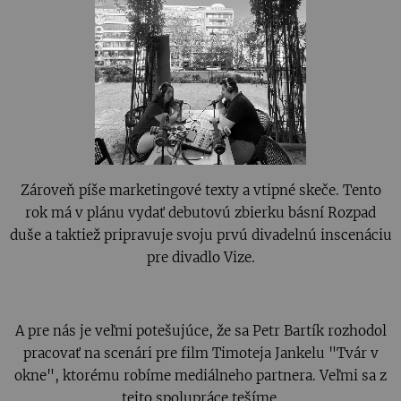
Zároveň píše marketingové texty a vtipné skeče. Tento
rok má v plánu vydať debutovú zbierku básní Rozpad
duše a taktiež pripravuje svoju prvú divadelnú inscenáciu
pre divadlo Vize.
A pre nás je veľmi potešujúce, že sa Petr Bartík rozhodol
pracovať na scenári pre film Timoteja Jankelu "Tvár v
okne", ktorému robíme mediálneho partnera. Veľmi sa z
tejto spolupráce tešíme.